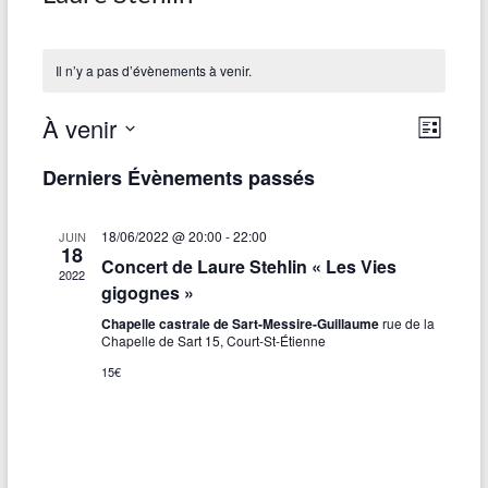
Il n’y a pas d’évènements à venir.
À venir
N
N
L
S
a
i
a
Derniers Évènements passés
é
s
v
v
l
t
e
e
i
i
18/06/2022 @ 20:00
-
22:00
JUIN
c
18
g
t
Concert de Laure Stehlin « Les Vies
g
2022
i
gigognes »
a
a
o
Chapelle castrale de Sart-Messire-Guillaume
rue de la
n
t
Chapelle de Sart 15, Court-St-Étienne
t
n
i
e
15€
i
z
o
u
o
n
n
n
e
d
d