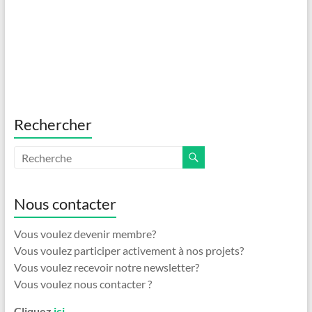
p
a
e
t
a
v
e
r
.
u
c
e
o
s
n
Rechercher
É
s
v
è
u
n
l
Nous contacter
e
t
Vous voulez devenir membre?
m
a
Vous voulez participer activement à nos projets?
e
t
Vous voulez recevoir notre newsletter?
n
Vous voulez nous contacter ?
i
t
Cliquez
ici