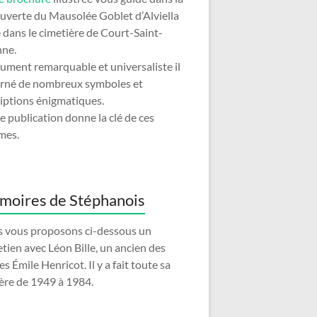
uverte du Mausolée Goblet d’Alviella
é dans le cimetière de Court-Saint-
nne.
ment remarquable et universaliste il
orné de nombreux symboles et
riptions énigmatiques.
e publication donne la clé de ces
mes.
oires de Stéphanois
 vous proposons ci-dessous un
etien avec Léon Bille, un ancien des
s Émile Henricot. Il y a fait toute sa
ière de 1949 à 1984.