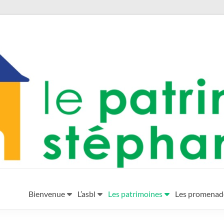
éphanois
Bienvenue
L’asbl
Les patrimoines
Les promenad