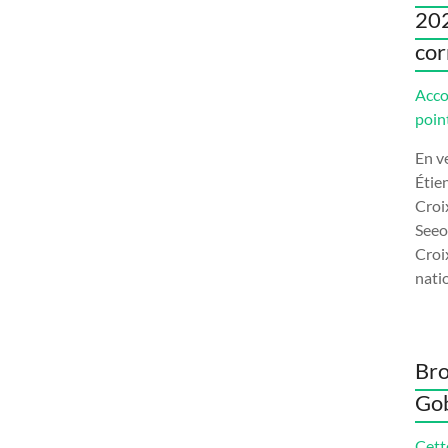
202
cor
Acco
poin
En ve
Étie
Croi
Seeo
Croix
natio
Bro
Gob
Cett