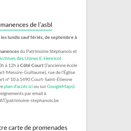
manences de l’asbl
 les lundis sauf fériés, de septembre à
manences
du Patrimoine Stéphanois et
Archives des Usines E. Henricot
0h à 12h à
Côté Court
(l’ancienne école
art-Messire-Guillaume), rue de l’Église
art n° 10 à 1490 Court-Saint-Étienne
re
plan d’accès ici
ou sur
GoogleMaps
).
eignements par email à
[AT]patrimoine-stephanois.be
re carte de promenades