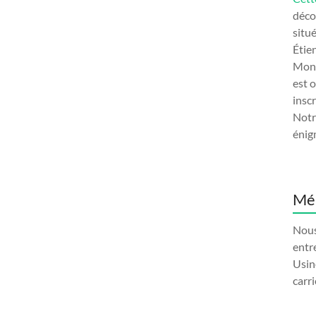
déco
situ
Étie
Monu
est 
insc
Notr
énig
Mém
Nous
entr
Usine
carr