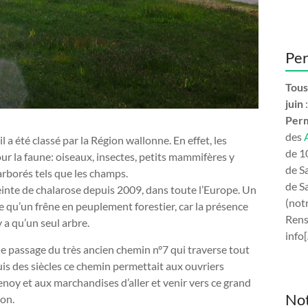
Per
Tous
juin
:
Per
des
l a été classé par la Région wallonne. En effet, les
de 1
ur la faune: oiseaux, insectes, petits mammifères y
de S
rborés tels que les champs.
de S
tteinte de chalarose depuis 2009, dans toute l’Europe. Un
(not
re qu’un frêne en peuplement forestier, car la présence
Rens
y a qu’un seul arbre.
info
t de passage du très ancien chemin n°7 qui traverse tout
uis des siècles ce chemin permettait aux ouvriers
enoy et aux marchandises d’aller et venir vers ce grand
Not
ion.