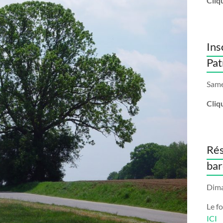
Cliq
Ins
Pat
Same
Cliq
Rés
bar
Dima
Le f
ICI