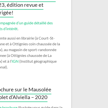
3, édition revue et
rigée!
mpagnée d’un guide détaillé des
ts d’intérêt
.
nte aussi en librairie (à Court-St-
nne et à Ottignies coin chaussée de la
x), au magasin de sport-randonnée
nee (à Ottignies chaussée de La
) et à l’
IGN
(Institut géographique
nal).
chure sur le Mausolée
let d’Alviella – 2020
e brochure
illustrée vous guide dans la