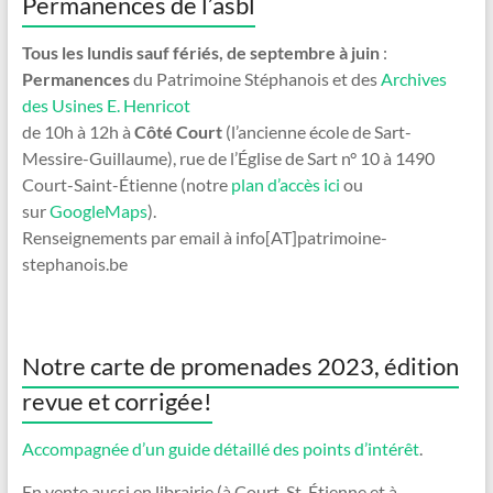
Permanences de l’asbl
Tous les lundis sauf fériés, de septembre à juin
:
Permanences
du Patrimoine Stéphanois et des
Archives
des Usines E. Henricot
de 10h à 12h à
Côté Court
(l’ancienne école de Sart-
Messire-Guillaume), rue de l’Église de Sart n° 10 à 1490
Court-Saint-Étienne (notre
plan d’accès ici
ou
sur
GoogleMaps
).
Renseignements par email à info[AT]patrimoine-
stephanois.be
Notre carte de promenades 2023, édition
revue et corrigée!
Accompagnée d’un guide détaillé des points d’intérêt
.
En vente aussi en librairie (à Court-St-Étienne et à