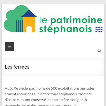
Aller
au
contenu
Le Patrimoine stéphanois
Menu
Les fermes
Au XIXe siècle, pas moins de 500 exploitations agricoles
étaient recensées sur le territoire stéphanois. Nombre
d’entre elles ont conservé leur caractère d’origine, à
l’exemple des majestueuses censes d’époque.