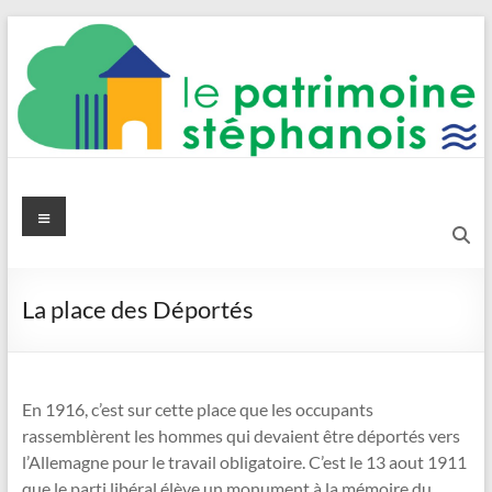
Aller
au
contenu
Le Patrimoine stéphanois
Menu
La place des Déportés
En 1916, c’est sur cette place que les occupants
rassemblèrent les hommes qui devaient être déportés vers
l’Allemagne pour le travail obligatoire. C’est le 13 aout 1911
que le parti libéral élève un monument à la mémoire du