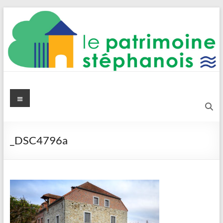
Aller
au
contenu
Le Patrimoine stéphanois
Menu
_DSC4796a